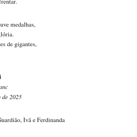
rentar.
ouve medalhas,
lória.
es de gigantes,
i
lanc
o de 2025
Guardião, Ivã e Ferdinanda