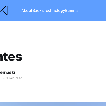
About
Books
Technology
Bumma
ntes
iernaski
5
•
1 min read