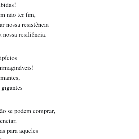
ubidas!
m não ter fim,
ar nossa resistência
 nossa resiliência.
cipícios
nimagináveis!
amantes,
e gigantes
ão se podem comprar,
enciar.
as para aqueles