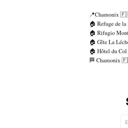
📍Chamonix 🇫
🏠 Refuge de la
🏠 Rifugio Mon
🏠 Gîte La Léch
🏠 Hôtel du Col 
🏁 Chamonix 🇫
E