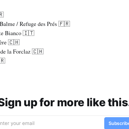
🇷
 Balme / Refuge des Prés 🇫🇷
te Bianco 🇮🇹
ère 🇨🇭
de la Forclaz 🇨🇭
🇷
Sign up for more like this
nter your email
Subscrib