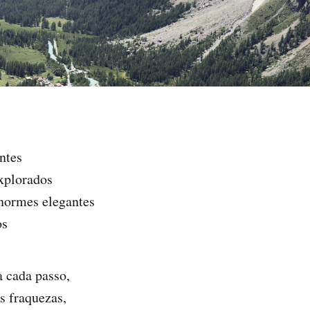
antes
explorados
enormes elegantes
os
a cada passo,
s fraquezas,