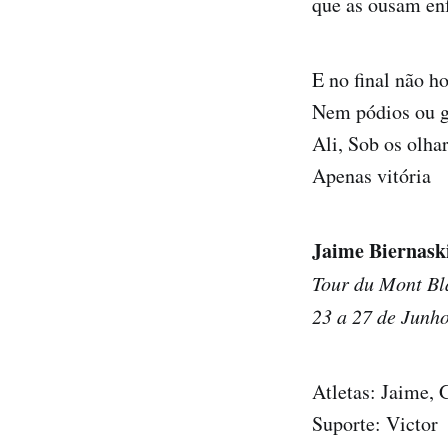
que as ousam enf
E no final não h
Nem pódios ou g
Ali, Sob os olhar
Apenas vitória
Jaime Biernask
Tour du Mont B
23 a 27 de Junh
Atletas: Jaime, 
Suporte: Victor