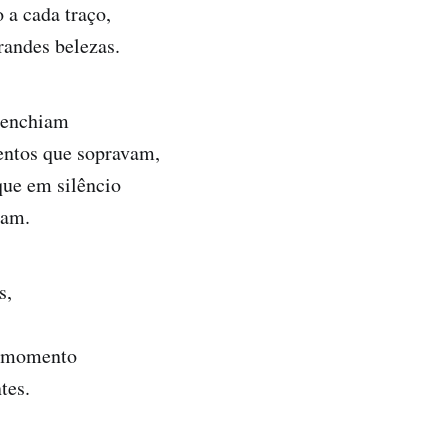
 a cada traço,
randes belezas.
 enchiam
entos que sopravam,
ue em silêncio
vam.
s,
 momento
tes.