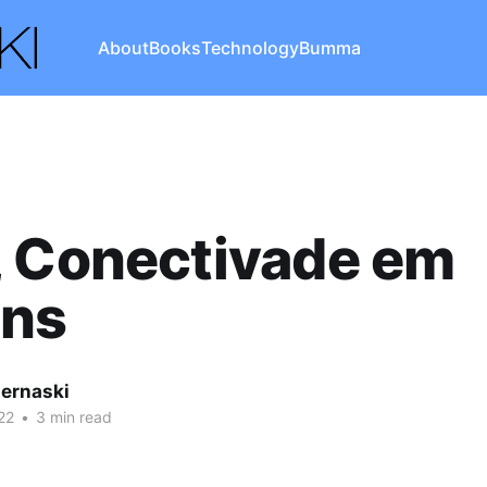
About
Books
Technology
Bumma
, Conectivade em
ens
iernaski
22
•
3 min read