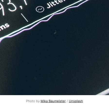
Photo by 
Mika Baumeister
 / 
Unsplash