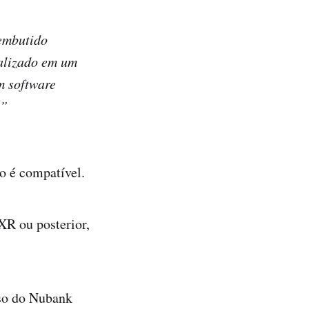
embutido
calizado em um
m software
.”
o é compatível.
XR ou posterior,
aso do Nubank