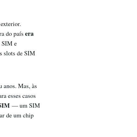
exterior.
era
ra do país
p SIM e
is slots de SIM
u anos. Mas, às
ara esses casos
SIM
— um SIM
sar de um chip