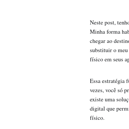
Neste post, tenh
Minha forma habi
chegar ao desti
substituir o meu
físico em seus a
Essa estratégia 
vezes, você só p
existe uma soluç
digital que perm
físico.