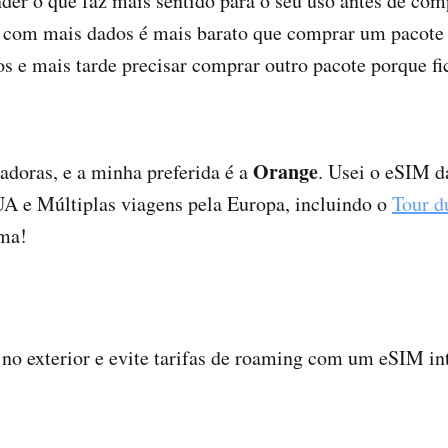
der o que faz mais sentido para o seu uso antes de com
 com mais dados é mais barato que comprar um pacote
 e mais tarde precisar comprar outro pacote porque f
Orange
radoras, e a minha preferida é a
. Usei o eSIM 
UA e Múltiplas viagens pela Europa, incluindo o
Tour d
ima!
no exterior e evite tarifas de roaming com um eSIM in