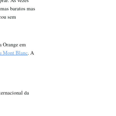
prar. As vezes
 mas baratos mas
icou sem
da Orange em
u Mont Blanc
. A
ternacional da